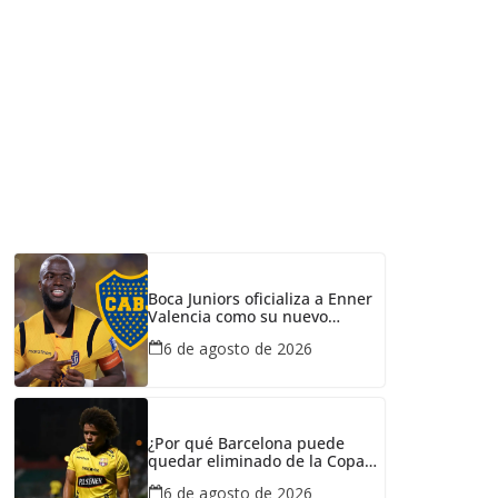
Boca Juniors oficializa a Enner
Valencia como su nuevo
refuerzo: conozca cuánto
6 de agosto de 2026
ganaría el ecuatoriano
¿Por qué Barcelona puede
quedar eliminado de la Copa
Ecuador pese a haber
6 de agosto de 2026
derrotado a Liga de Portoviejo?