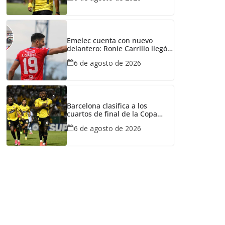
Emelec cuenta con nuevo
delantero: Ronie Carrillo llegó a
Guayaquil para fichar por el
6 de agosto de 2026
Bombillo
Barcelona clasifica a los
cuartos de final de la Copa
Ecuador tras vencer a Liga de
6 de agosto de 2026
Portoviejo en polémica partido