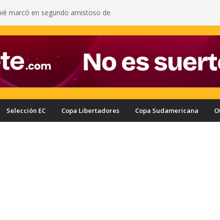
pié marcó en segundo amistoso de
 del Arsenal: vea el gol del ecuatoriano
s oficializa a Enner Valencia como su nuevo
onozca cuánto ganaría el ecuatoriano
rcelona puede quedar eliminado de la Copa
e a haber derrotado a Liga de Portoviejo?
a con nuevo delantero: Ronie Carrillo llegó a
ra fichar por el Bombillo
asifica a los cuartos de final de la Copa Ecuador
a Liga de Portoviejo en polémica partido
Selección EC
Copa Libertadores
Copa Sudamericana
O