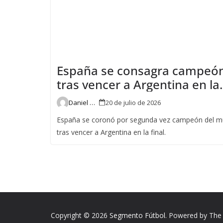
España se consagra campeó
tras vencer a Argentina en la
final del Mundial 2026
Daniel Pin
20 de julio de 2026
España se coronó por segunda vez campeón del 
tras vencer a Argentina en la final.
Copyright © 2026
Segmento Fútbol
. Powered by The