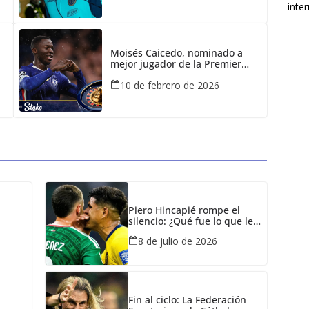
inter
Moisés Caicedo, nominado a
mejor jugador de la Premier
League: ¿Contra quiénes
10 de febrero de 2026
compite?
Piero Hincapié rompe el
silencio: ¿Qué fue lo que le
dijo al jugador mexicano en
8 de julio de 2026
el Mundial?
Fin al ciclo: La Federación