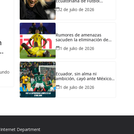
Ecuatoriana de Fútbol
oficializa la salida de
2 de julio de 2026
Sebastián Beccacece
Rumores de amenazas
sacuden la eliminación de
n
Ecuador ante México: ¿A
1 de julio de 2026
quién habrían intimidado?
mundo
Ecuador, sin alma ni
ambición, cayó ante México y
fue eliminado del Mundial
1 de julio de 2026
2026
 Internet Department