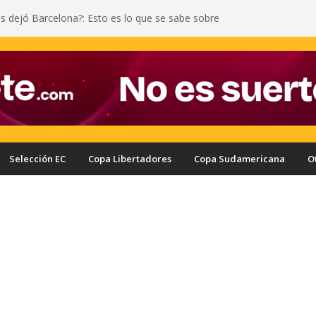
as dejó Barcelona?: Esto es lo que se sabe sobre
 salida
iñán y una fuerte entrada a Yann Bisseck: vea la
ometió el ecuatoriano
l motivo por el que Enner Valencia no regresaría a
e Liga de Quito y Delfín terminó mal: a Juan
 le echaron gas lacrimógeno
escató un empate sufrido ante Leones en la
Selección EC
Copa Libertadores
Copa Sudamericana
O