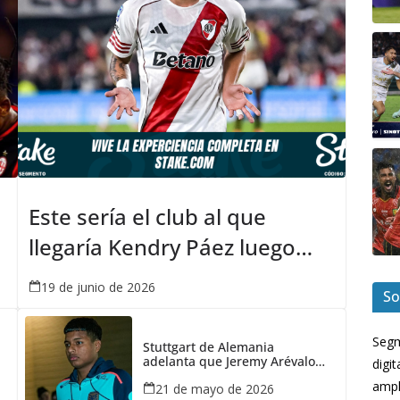
Este sería el club al que
llegaría Kendry Páez luego
del Mundial 2026
19 de junio de 2026
So
Segm
Stuttgart de Alemania
adelanta que Jeremy Arévalo
digi
irá al Mundial con Ecuador
ampl
21 de mayo de 2026