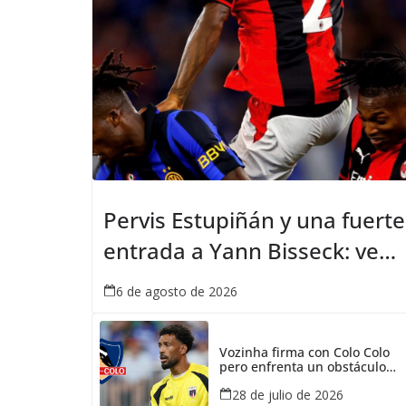
Pervis Estupiñán y una fuerte
entrada a Yann Bisseck: vea
la falta que cometió el
6 de agosto de 2026
ecuatoriano
Vozinha firma con Colo Colo
pero enfrenta un obstáculo
gigante en el fútbol chileno
28 de julio de 2026