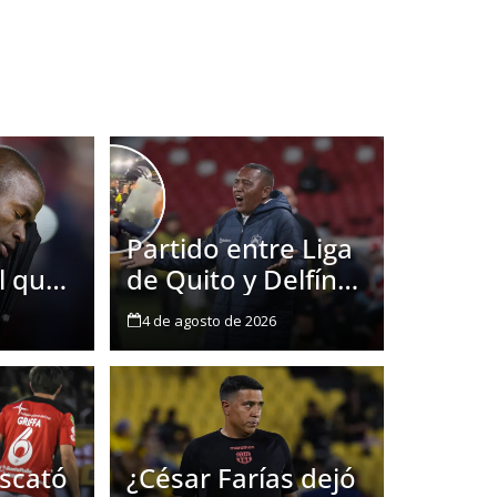
Partido entre Liga
l que
de Quito y Delfín
ia no
terminó mal: a
4 de agosto de 2026
Juan Carlos León
le echaron gas
lacrimógeno
el motivo por el que Enner
escató
¿César Farías dejó