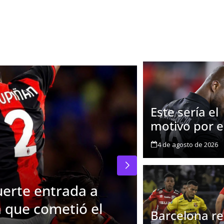
Este sería el
motivo por e
Enner Valenc
4 de agosto de 2026
regresaría a
Emelec
uerte entrada a
a que cometió el
Este sería 
Barcelona r