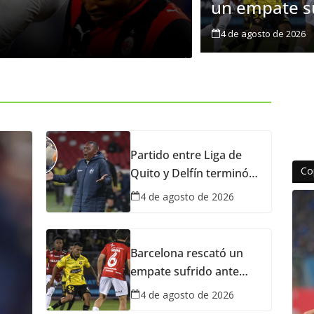
Valencia no
un empate s
ante Leones 
Daniel Pin
4 de ag
4 de agosto de 2026
LigaPro
Partido entre Liga de
Co
Quito y Delfín terminó
mal: a Juan Carlos León
4 de agosto de 2026
le echaron gas
lacrimógeno
Barcelona rescató un
empate sufrido ante
Leones en la LigaPro
4 de agosto de 2026