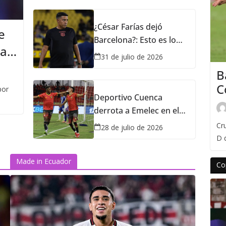
¿César Farías dejó
e
Barcelona?: Esto es lo
 a
que se sabe sobre su
31 de julio de 2026
supuesta salida
B
C
por
Deportivo Cuenca
u
derrota a Emelec en el
C
marco de la fecha 22 de
Cr
28 de julio de 2026
la LigaPro
D 
Made in Ecuador
Co