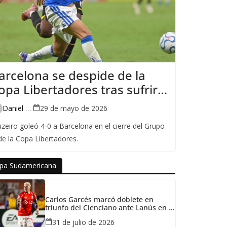
arcelona se despide de la
opa Libertadores tras sufrir
na vergonzosa goleada ante
Daniel Pin
29 de mayo de 2026
ruzeiro
uzeiro goleó 4-0 a Barcelona en el cierre del Grupo
de la Copa Libertadores.
pa Sudamericana
Carlos Garcés marcó doblete en
triunfo del Cienciano ante Lanús en la
Copa Sudamericana
31 de julio de 2026