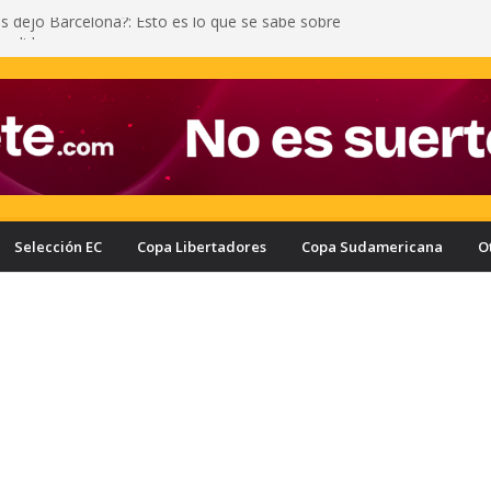
as dejó Barcelona?: Esto es lo que se sabe sobre
 salida
iñán y una fuerte entrada a Yann Bisseck: vea la
ometió el ecuatoriano
l motivo por el que Enner Valencia no regresaría a
e Liga de Quito y Delfín terminó mal: a Juan
 le echaron gas lacrimógeno
escató un empate sufrido ante Leones en la
Selección EC
Copa Libertadores
Copa Sudamericana
O