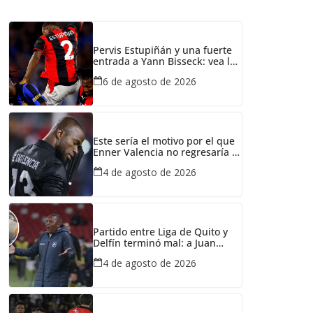
Pervis Estupiñán y una fuerte
entrada a Yann Bisseck: vea la
falta que cometió el
6 de agosto de 2026
ecuatoriano
Este sería el motivo por el que
Enner Valencia no regresaría a
Emelec
4 de agosto de 2026
Partido entre Liga de Quito y
Delfín terminó mal: a Juan
Carlos León le echaron gas
4 de agosto de 2026
lacrimógeno