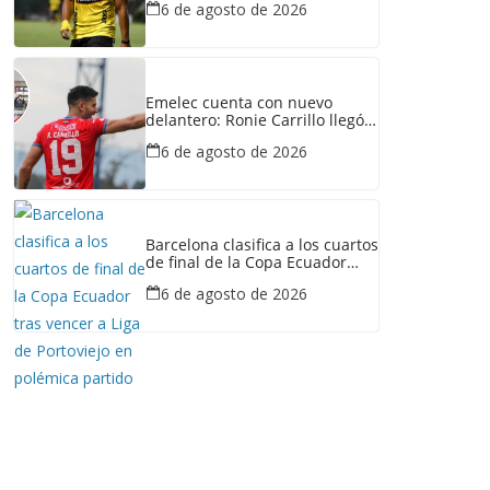
6 de agosto de 2026
derrotado a Liga de Portoviejo?
Emelec cuenta con nuevo
delantero: Ronie Carrillo llegó a
Guayaquil para fichar por el
6 de agosto de 2026
Bombillo
Barcelona clasifica a los cuartos
de final de la Copa Ecuador
tras vencer a Liga de Portoviejo
6 de agosto de 2026
en polémica partido