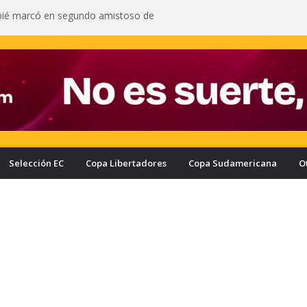
pié marcó en segundo amistoso de
 del Arsenal: vea el gol del ecuatoriano
s oficializa a Enner Valencia como su nuevo
onozca cuánto ganaría el ecuatoriano
rcelona puede quedar eliminado de la Copa
e a haber derrotado a Liga de Portoviejo?
a con nuevo delantero: Ronie Carrillo llegó a
ra fichar por el Bombillo
asifica a los cuartos de final de la Copa Ecuador
a Liga de Portoviejo en polémica partido
Selección EC
Copa Libertadores
Copa Sudamericana
O