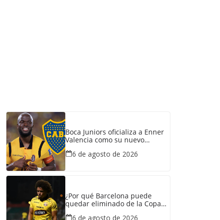
Boca Juniors oficializa a Enner
Valencia como su nuevo
refuerzo: conozca cuánto
6 de agosto de 2026
ganaría el ecuatoriano
¿Por qué Barcelona puede
quedar eliminado de la Copa
Ecuador pese a haber
6 de agosto de 2026
derrotado a Liga de Portoviejo?