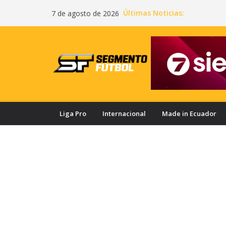
Saltar
Últimas Noticias:
7 de agosto de 2026
al
contenido
Liga Pro
Internacional
Made in Ecuador