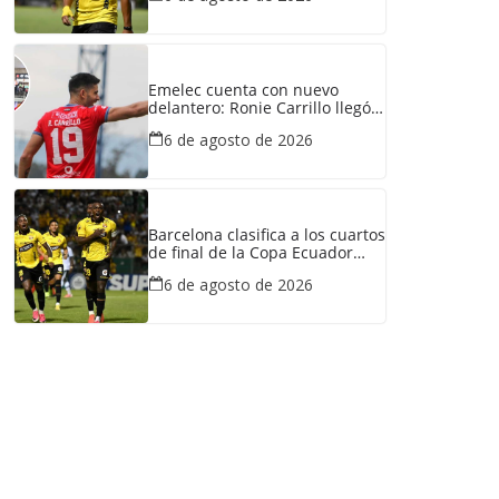
Emelec cuenta con nuevo
delantero: Ronie Carrillo llegó a
Guayaquil para fichar por el
6 de agosto de 2026
Bombillo
Barcelona clasifica a los cuartos
de final de la Copa Ecuador
tras vencer a Liga de Portoviejo
6 de agosto de 2026
en polémica partido