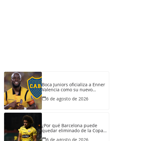
Boca Juniors oficializa a Enner
Valencia como su nuevo
refuerzo: conozca cuánto
6 de agosto de 2026
ganaría el ecuatoriano
¿Por qué Barcelona puede
quedar eliminado de la Copa
Ecuador pese a haber
6 de agosto de 2026
derrotado a Liga de Portoviejo?