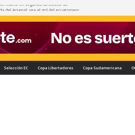
pié marcó en segundo amistoso de
 del Arsenal: vea el gol del ecuatoriano
s oficializa a Enner Valencia como su nuevo
onozca cuánto ganaría el ecuatoriano
rcelona puede quedar eliminado de la Copa
e a haber derrotado a Liga de Portoviejo?
a con nuevo delantero: Ronie Carrillo llegó a
ra fichar por el Bombillo
asifica a los cuartos de final de la Copa Ecuador
a Liga de Portoviejo en polémica partido
Selección EC
Copa Libertadores
Copa Sudamericana
O