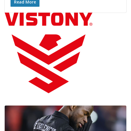
Read More