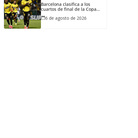
Barcelona clasifica a los
cuartos de final de la Copa
Ecuador tras vencer a Liga de
6 de agosto de 2026
Portoviejo en polémica partido