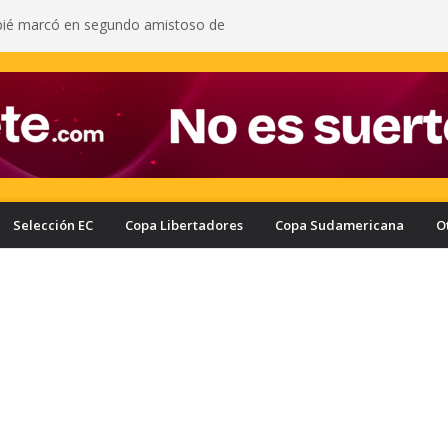
pié marcó en segundo amistoso de
 del Arsenal: vea el gol del ecuatoriano
s oficializa a Enner Valencia como su nuevo
onozca cuánto ganaría el ecuatoriano
rcelona puede quedar eliminado de la Copa
e a haber derrotado a Liga de Portoviejo?
a con nuevo delantero: Ronie Carrillo llegó a
ra fichar por el Bombillo
asifica a los cuartos de final de la Copa Ecuador
a Liga de Portoviejo en polémica partido
Selección EC
Copa Libertadores
Copa Sudamericana
O