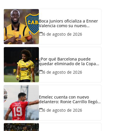
Boca Juniors oficializa a Enner
Valencia como su nuevo
refuerzo: conozca cuánto
6 de agosto de 2026
ganaría el ecuatoriano
¿Por qué Barcelona puede
quedar eliminado de la Copa
Ecuador pese a haber
6 de agosto de 2026
derrotado a Liga de Portoviejo?
Emelec cuenta con nuevo
delantero: Ronie Carrillo llegó a
Guayaquil para fichar por el
6 de agosto de 2026
Bombillo