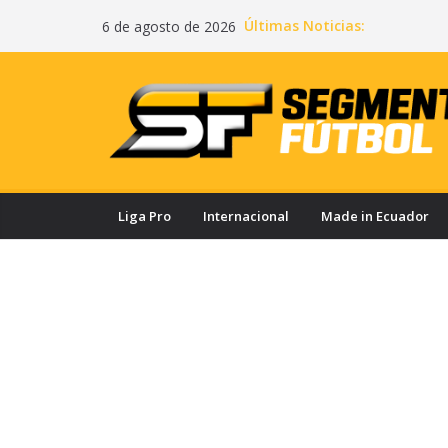
Saltar
Últimas Noticias:
6 de agosto de 2026
al
contenido
Liga Pro
Internacional
Made in Ecuador