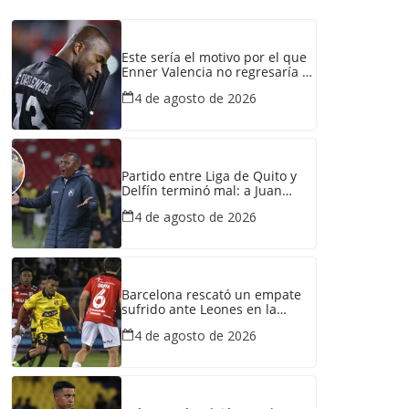
Este sería el motivo por el que
Enner Valencia no regresaría a
Emelec
4 de agosto de 2026
Partido entre Liga de Quito y
Delfín terminó mal: a Juan
Carlos León le echaron gas
4 de agosto de 2026
lacrimógeno
Barcelona rescató un empate
sufrido ante Leones en la
LigaPro
4 de agosto de 2026