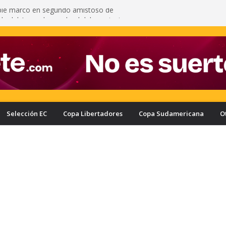
pié marcó en segundo amistoso de
 del Arsenal: vea el gol del ecuatoriano
s oficializa a Enner Valencia como su nuevo
onozca cuánto ganaría el ecuatoriano
rcelona puede quedar eliminado de la Copa
e a haber derrotado a Liga de Portoviejo?
a con nuevo delantero: Ronie Carrillo llegó a
ra fichar por el Bombillo
asifica a los cuartos de final de la Copa Ecuador
a Liga de Portoviejo en polémica partido
Selección EC
Copa Libertadores
Copa Sudamericana
O