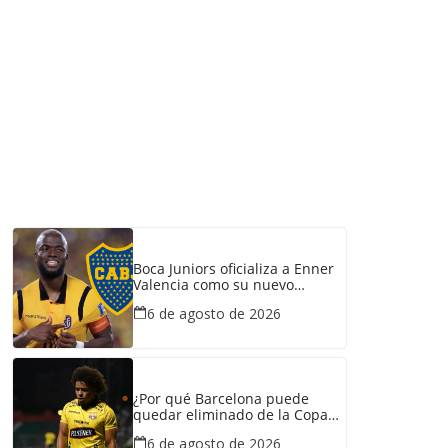
Boca Juniors oficializa a Enner
Valencia como su nuevo
refuerzo: conozca cuánto
6 de agosto de 2026
ganaría el ecuatoriano
¿Por qué Barcelona puede
quedar eliminado de la Copa
Ecuador pese a haber
6 de agosto de 2026
derrotado a Liga de Portoviejo?