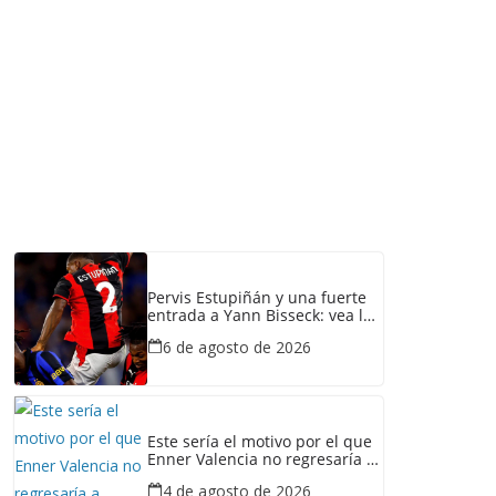
Pervis Estupiñán y una fuerte
entrada a Yann Bisseck: vea la
falta que cometió el
6 de agosto de 2026
ecuatoriano
Este sería el motivo por el que
Enner Valencia no regresaría a
Emelec
4 de agosto de 2026