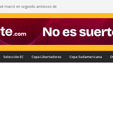
pié marcó en segundo amistoso de
 del Arsenal: vea el gol del ecuatoriano
s oficializa a Enner Valencia como su nuevo
onozca cuánto ganaría el ecuatoriano
rcelona puede quedar eliminado de la Copa
e a haber derrotado a Liga de Portoviejo?
a con nuevo delantero: Ronie Carrillo llegó a
ra fichar por el Bombillo
asifica a los cuartos de final de la Copa Ecuador
a Liga de Portoviejo en polémica partido
Selección EC
Copa Libertadores
Copa Sudamericana
O