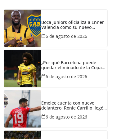
Boca Juniors oficializa a Enner
Valencia como su nuevo
refuerzo: conozca cuánto
6 de agosto de 2026
ganaría el ecuatoriano
¿Por qué Barcelona puede
quedar eliminado de la Copa
Ecuador pese a haber
6 de agosto de 2026
derrotado a Liga de Portoviejo?
Emelec cuenta con nuevo
delantero: Ronie Carrillo llegó a
Guayaquil para fichar por el
6 de agosto de 2026
Bombillo