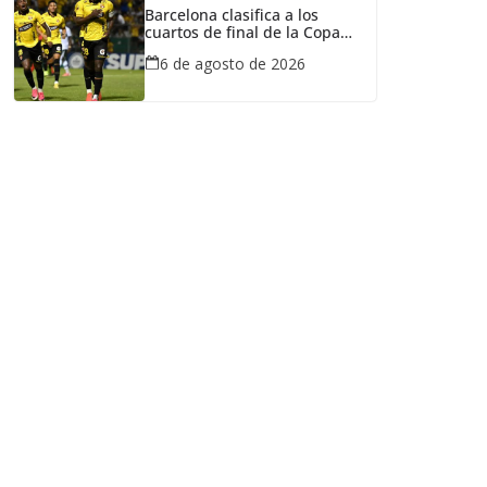
Barcelona clasifica a los
cuartos de final de la Copa
Ecuador tras vencer a Liga de
6 de agosto de 2026
Portoviejo en polémica partido