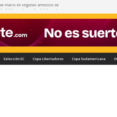
pié marcó en segundo amistoso de
 del Arsenal: vea el gol del ecuatoriano
s oficializa a Enner Valencia como su nuevo
onozca cuánto ganaría el ecuatoriano
rcelona puede quedar eliminado de la Copa
e a haber derrotado a Liga de Portoviejo?
a con nuevo delantero: Ronie Carrillo llegó a
ra fichar por el Bombillo
asifica a los cuartos de final de la Copa Ecuador
a Liga de Portoviejo en polémica partido
Selección EC
Copa Libertadores
Copa Sudamericana
O