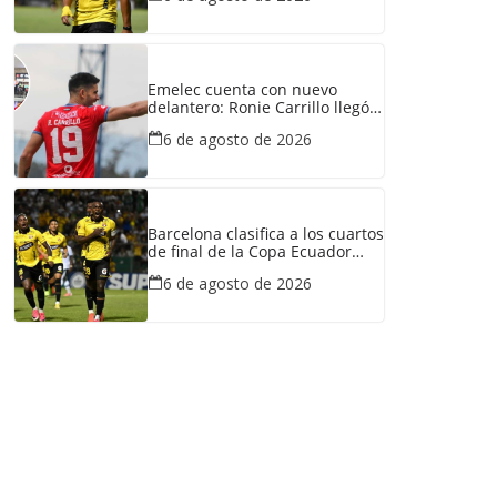
Emelec cuenta con nuevo
delantero: Ronie Carrillo llegó a
Guayaquil para fichar por el
6 de agosto de 2026
Bombillo
Barcelona clasifica a los cuartos
de final de la Copa Ecuador
tras vencer a Liga de Portoviejo
6 de agosto de 2026
en polémica partido