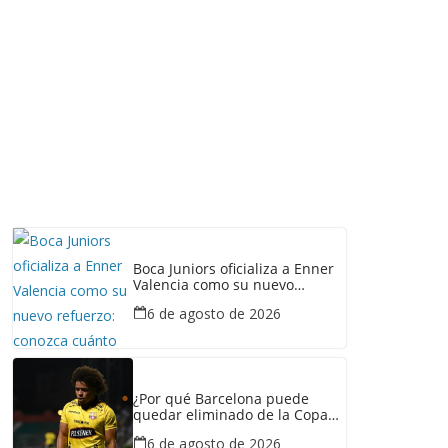
Boca Juniors oficializa a Enner
Valencia como su nuevo
refuerzo: conozca cuánto
6 de agosto de 2026
ganaría el ecuatoriano
¿Por qué Barcelona puede
quedar eliminado de la Copa
Ecuador pese a haber
6 de agosto de 2026
derrotado a Liga de Portoviejo?