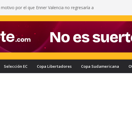
l motivo por el que Enner Valencia no regresaría a
a con nuevo delantero: Ronie Carrillo llegó a
ra fichar por el Bombillo
asifica a los cuartos de final de la Copa Ecuador
a Liga de Portoviejo en polémica partido
pié marcó en segundo amistoso de
 del Arsenal: vea el gol del ecuatoriano
iñán y una fuerte entrada a Yann Bisseck: vea la
ometió el ecuatoriano
Selección EC
Copa Libertadores
Copa Sudamericana
O