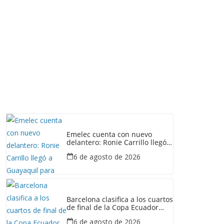
Emelec cuenta con nuevo
delantero: Ronie Carrillo llegó a
Guayaquil para fichar por el
6 de agosto de 2026
Bombillo
Barcelona clasifica a los cuartos
de final de la Copa Ecuador
tras vencer a Liga de Portoviejo
6 de agosto de 2026
en polémica partido