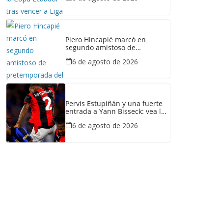
Piero Hincapié marcó en
segundo amistoso de
pretemporada del Arsenal: vea
6 de agosto de 2026
el gol del ecuatoriano
Pervis Estupiñán y una fuerte
entrada a Yann Bisseck: vea la
falta que cometió el
6 de agosto de 2026
ecuatoriano