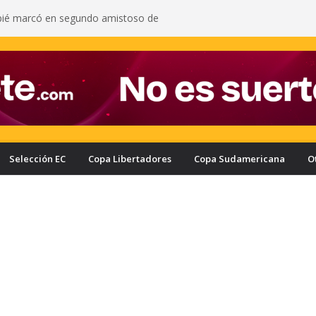
pié marcó en segundo amistoso de
 del Arsenal: vea el gol del ecuatoriano
s oficializa a Enner Valencia como su nuevo
onozca cuánto ganaría el ecuatoriano
rcelona puede quedar eliminado de la Copa
e a haber derrotado a Liga de Portoviejo?
a con nuevo delantero: Ronie Carrillo llegó a
ra fichar por el Bombillo
asifica a los cuartos de final de la Copa Ecuador
a Liga de Portoviejo en polémica partido
Selección EC
Copa Libertadores
Copa Sudamericana
O