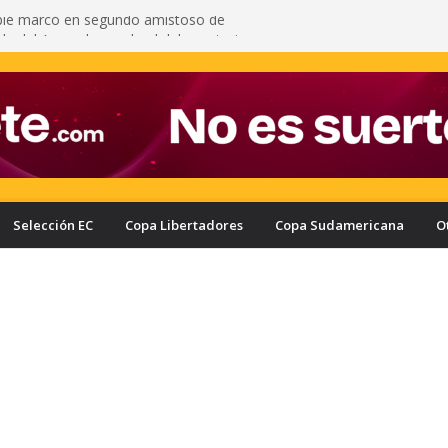
pié marcó en segundo amistoso de
 del Arsenal: vea el gol del ecuatoriano
s oficializa a Enner Valencia como su nuevo
onozca cuánto ganaría el ecuatoriano
rcelona puede quedar eliminado de la Copa
e a haber derrotado a Liga de Portoviejo?
a con nuevo delantero: Ronie Carrillo llegó a
ra fichar por el Bombillo
asifica a los cuartos de final de la Copa Ecuador
a Liga de Portoviejo en polémica partido
Selección EC
Copa Libertadores
Copa Sudamericana
O