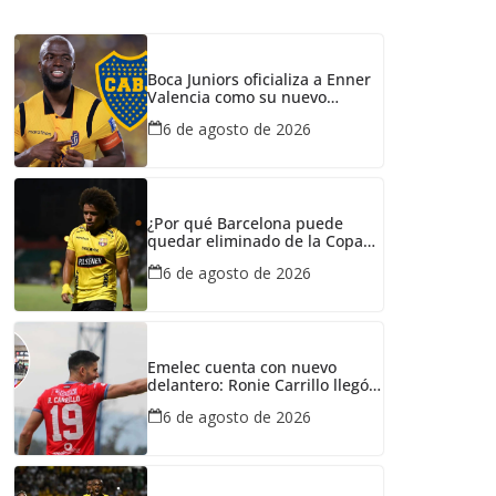
Boca Juniors oficializa a Enner
Valencia como su nuevo
refuerzo: conozca cuánto
6 de agosto de 2026
ganaría el ecuatoriano
¿Por qué Barcelona puede
quedar eliminado de la Copa
Ecuador pese a haber
6 de agosto de 2026
derrotado a Liga de Portoviejo?
Emelec cuenta con nuevo
delantero: Ronie Carrillo llegó a
Guayaquil para fichar por el
6 de agosto de 2026
Bombillo