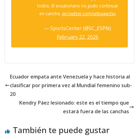
todos. El ecuatoriano no pudo continuar
en cancha.
pic.twitter.com/iafpqaw3sv
— SportsCenter (@SC_ESPN)
February 22, 2026
Ecuador empata ante Venezuela y hace historia al
clasificar por primera vez al Mundial femenino sub-
20
Kendry Páez lesionado: este es el tiempo que
estará fuera de las canchas
También te puede gustar