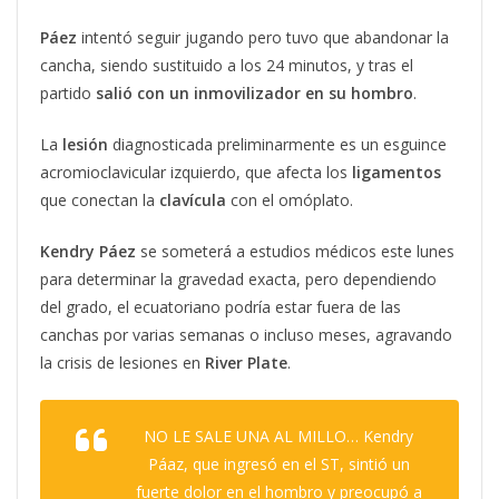
Páez
intentó seguir jugando pero tuvo que abandonar la
cancha, siendo sustituido a los 24 minutos, y tras el
partido
salió con un inmovilizador en su hombro
.
La
lesión
diagnosticada preliminarmente es un esguince
acromioclavicular izquierdo, que afecta los
ligamentos
que conectan la
clavícula
con el omóplato.
Kendry Páez
se someterá a estudios médicos este lunes
para determinar la gravedad exacta, pero dependiendo
del grado, el ecuatoriano podría estar fuera de las
canchas por varias semanas o incluso meses, agravando
la crisis de lesiones en
River Plate
.
NO LE SALE UNA AL MILLO… Kendry
Páaz, que ingresó en el ST, sintió un
fuerte dolor en el hombro y preocupó a