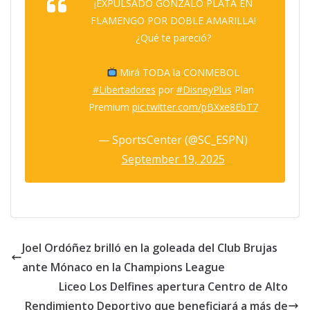
¡EXPULSADO GONZALO PLATA EN
FLAMENGO POR DOBLE AMARILLA!
¿Qué te pareció?
Mirá TODA la CONMEBOL
#Libertadores
por
#DisneyPlus
Plan
Premium
pic.twitter.com/pBXxe8EbT7
— SportsCenter (@SC_ESPN)
September 19, 2025
Joel Ordóñez brilló en la goleada del Club Brujas
ante Mónaco en la Champions League
Liceo Los Delfines apertura Centro de Alto
Rendimiento Deportivo que beneficiará a más de