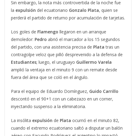
Sin embargo, la nota más controvertida de la noche fue
la
expulsión
del ecuatoriano
Gonzalo
Plata
, quien se
perderá el partido de returno por acumulación de tarjetas.
Los goles de
Flamengo
llegaron en un arranque
demoledor:
Pedro
abrió el marcador a los 15 segundos
del partido, con una asistencia precisa de
Plata
tras un
contragolpe veloz que pilló desprevenido a la defensa de
Estudiantes
; luego, el uruguayo
Guillermo Varela
amplió la ventaja en el minuto 9 con un remate desde
fuera del área que se coló en el ángulo.
Para el equipo de Eduardo Domínguez,
Guido Carrillo
descontó en el 90+1 con un cabezazo en un corner,
inyectando suspenso a la eliminatoria.
La insólita
expulsión
de
Plata
ocurrió en el minuto 82,
cuando el extremo ecuatoriano saltó a disputar un balón
aéreo con Facundo Rodríguez: el argentino lo impactó