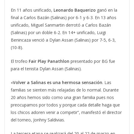
En 11 años unificado,
Leonardo
Baquerizo
ganó en la
final a Carlos Bazán (Salinas) por 6-1 y 6-3. En 13 años
unificado, Miguel Sanmartin derrotó a Carlos Bazán
(Salinas) por un doble 6-2. En 14+ unificado, Luigi
Benincaza venció a Dylan Assan (Salinas) por 7-5, 6-3,
(10-8).
El trofeo
Fair Play Panathlon
presentado por BG fue
para el tenista Dylan Assan (Salinas).
«
Volver a Salinas es una hermosa sensación
. Las
familias se sienten más relajadas de lo normal. Durante
20 años hemos sido como una gran familia pues nos
preocupamos por todos y porque cada detalle haga que
los chicos adoren venir a competir”, manifestó el director
del torneo, Jonhny Saldivias.
La tercera etapa se realizará del 20 al 22 de marzo en