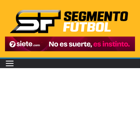
Saltar
al
contenido