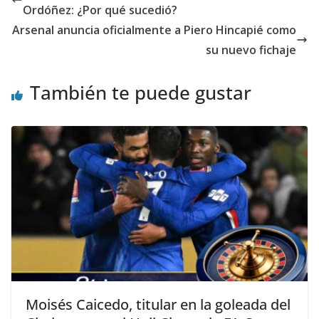
Ordóñez: ¿Por qué sucedió?
Arsenal anuncia oficialmente a Piero Hincapié como
su nuevo fichaje
También te puede gustar
Moisés Caicedo, titular en la goleada del