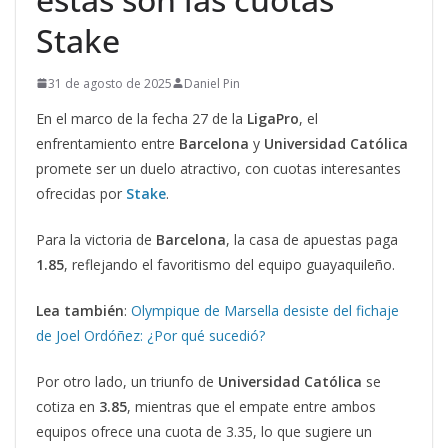
Stake
31 de agosto de 2025
Daniel Pin
En el marco de la fecha 27 de la
LigaPro
, el
enfrentamiento entre
Barcelona
y
Universidad Católica
promete ser un duelo atractivo, con cuotas interesantes
ofrecidas por
Stake
.
Para la victoria de
Barcelona
, la casa de apuestas paga
1.85
, reflejando el favoritismo del equipo guayaquileño.
Lea también
:
Olympique de Marsella desiste del fichaje
de Joel Ordóñez: ¿Por qué sucedió?
Por otro lado, un triunfo de
Universidad Católica
se
cotiza en
3.85
, mientras que el empate entre ambos
equipos ofrece una cuota de 3.35, lo que sugiere un