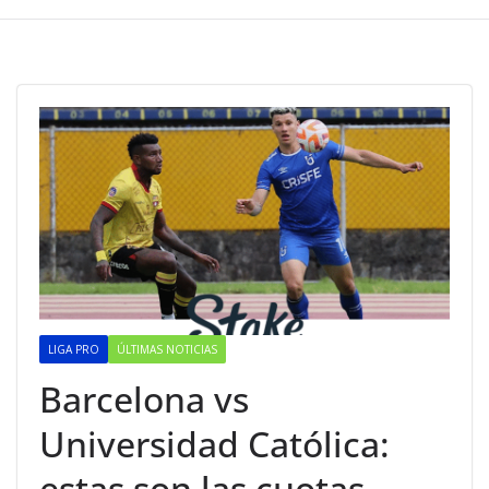
LIGA PRO
ÚLTIMAS NOTICIAS
Barcelona vs
Universidad Católica:
estas son las cuotas