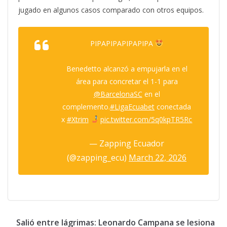
jugado en algunos casos comparado con otros equipos.
PIPAPIPAPIPAPIPA
Benedetto alcanzó a empujarla en el
área para concretar el 1-1 para
@BarcelonaSC
en el
complemento.
#LigaEcuabet
conectada
x
#Xtrim
pic.twitter.com/5q0kpTR5Rc
— Zapping Ecuador
(@zapping_ecu)
March 22, 2026
Salió entre lágrimas: Leonardo Campana se lesiona