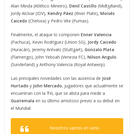
Alan Minda (Atlético Mineiro),
Denil Castillo
(Midtjylland),
Jordy Alcívar (IDV),
Kendry Páez
(River Plate),
Moisés
Caicedo
(Chelsea) y Pedro Vite (Pumas).
Finalmente, el ataque lo componen
Enner Valencia
(Pachuca), Kevin Rodríguez (Union SG),
Jordy Caicedo
(Huracán), Jeremy Arévalo (Stuttgart),
Gonzalo Plata
(Flamengo), John Yeboah (Venezia FC),
Nilson Angulo
(Sunderland) y Anthony Valencia (Royal Antwerp).
Las principales novedades son las ausencia de
José
Hurtado
y
John
Mercado
, jugadores que actualmente se
encuentran con la
Tri
, que se alista para medir a
Guatemala
en su último amistoso previo a su debut en
el Mundial.
Nosotros vamos en serio.