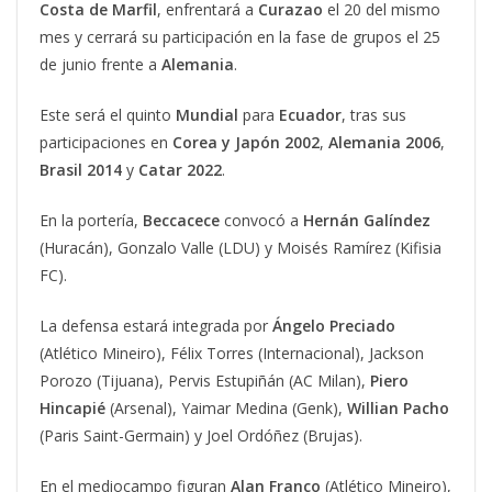
Costa de Marfil
, enfrentará a
Curazao
el 20 del mismo
mes y cerrará su participación en la fase de grupos el 25
de junio frente a
Alemania
.
Este será el quinto
Mundial
para
Ecuador
, tras sus
participaciones en
Corea y Japón 2002
,
Alemania 2006
,
Brasil 2014
y
Catar 2022
.
En la portería,
Beccacece
convocó a
Hernán Galíndez
(Huracán), Gonzalo Valle (LDU) y Moisés Ramírez (Kifisia
FC).
La defensa estará integrada por
Ángelo Preciado
(Atlético Mineiro), Félix Torres (Internacional), Jackson
Porozo (Tijuana), Pervis Estupiñán (AC Milan),
Piero
Hincapié
(Arsenal), Yaimar Medina (Genk),
Willian Pacho
(Paris Saint-Germain) y Joel Ordóñez (Brujas).
En el mediocampo figuran
Alan
Franco
(Atlético Mineiro),