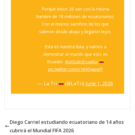
Porque estos 26 van con la misma
hambre de 18 millones de ecuatorianos.
Con el mismo sacrificio de los que
salieron desde abajo y llegaron lejos.
Esta es nuestra lista, y vamos a
demostrar al mundo que esto es
Ecuador.
#UnSoloEcuador
pic.twitter.com/cYp9QwpqFl
— La Tri
(@LaTri)
June 1, 2026
Diego Carriel estudiando ecuatoriano de 14 años
cubrirá el Mundial FIFA 2026