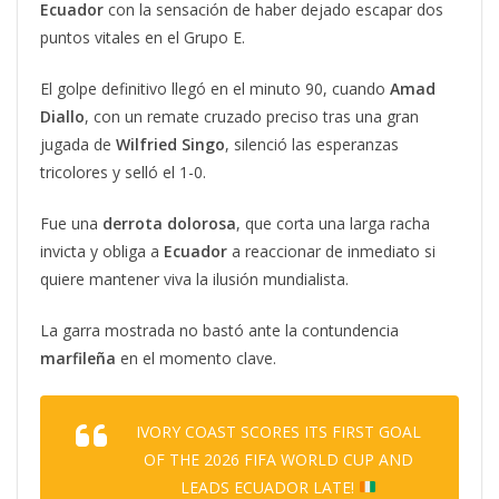
Ecuador
con la sensación de haber dejado escapar dos
puntos vitales en el Grupo E.
El golpe definitivo llegó en el minuto 90, cuando
Amad
Diallo
, con un remate cruzado preciso tras una gran
jugada de
Wilfried Singo
, silenció las esperanzas
tricolores y selló el 1-0.
Fue una
derrota dolorosa
, que corta una larga racha
invicta y obliga a
Ecuador
a reaccionar de inmediato si
quiere mantener viva la ilusión mundialista.
La garra mostrada no bastó ante la contundencia
marfileña
en el momento clave.
IVORY COAST SCORES ITS FIRST GOAL
OF THE 2026 FIFA WORLD CUP AND
LEADS ECUADOR LATE!