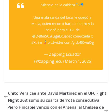
Silencio en la caldera
Una mala salida del local le quedó a
Mejía, quien recortó hacia adentro y la
colocó para el 1-1 de
@DelfinSC
.
#LigaEcuabet
conectada x
#Xtrim
pic.twitter.com/yrdpRCwuQg
— Zapping Ecuador
(@zapping_ecu)
March 1, 2026
Chito Vera cae ante David Martínez en el UFC Fight
Night 268: sumó su cuarta derrota consecutiva
Piero Hincapié venció con el Arsenal al Chelsea de