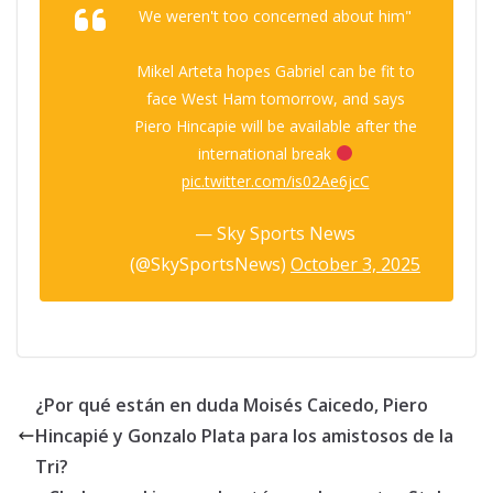
We weren't too concerned about him"
Mikel Arteta hopes Gabriel can be fit to
face West Ham tomorrow, and says
Piero Hincapie will be available after the
international break
pic.twitter.com/is02Ae6jcC
— Sky Sports News
(@SkySportsNews)
October 3, 2025
¿Por qué están en duda Moisés Caicedo, Piero
Hincapié y Gonzalo Plata para los amistosos de la
Tri?