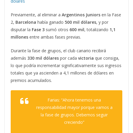
dólares
Previamente, al eliminar a
Argentinos
Juniors
en la Fase
2,
Barcelona
había ganado
500 mil dólares
, y por
disputar la
Fase 3
sumó otros
600 mil
, totalizando
1,1
millones
entre ambas fases previas.
Durante la fase de grupos, el club canario recibirá
además
330 mil dólares
por cada
victoria
que consiga,
lo que podría incrementar significativamente sus ingresos
totales que ya ascienden a 4,1 millones de dólares en
premios acumulados.
Farias: “Ahora tenemos una
responsabilidad mayor porque vamos a
la fase de grupos. Debemos seguir
creciendo”