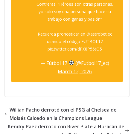
Contreras: “Héroes son otras personas,
yo solo soy una persona que hace su
trabajo con ganas y pasión”
Recuerda pronosticar en
@astrobet
.ec
usando el código FUTBOL17
pic.twitter.com/dPX8P56tO5
— Fútbol 17
(@Futbol17_ec)
March 12, 2026
Willian Pacho derrotó con el PSG al Chelsea de
Moisés Caicedo en la Champions League
Kendry Páez derrotó con River Plate a Huracán de