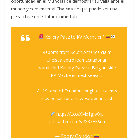
oportunidad en el
Mundial
de demostrar su valía ante el
mundo y convencer al
Chelsea
de que puede ser una
pieza clave en el futuro inmediato.
Kendry Páez to KV Mechelen?
Reports from South America claim
Chelsea could loan Ecuadorian
wonderkid Kendry Páez to Belgian side
KV Mechelen next season.
At 19, one of Ecuador’s brightest talents
may be set for a new European test.
https://t.co/XMx1gfwXip
pic.twitter.com/vPXKzHkSuu
— Footy Condor