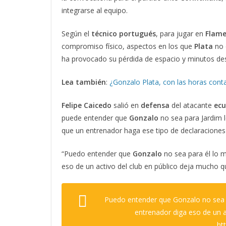
integrarse al equipo.
Según el
técnico portugués
, para jugar en
Flam
compromiso físico, aspectos en los que
Plata
no e
ha provocado su pérdida de espacio y minutos des
Lea también
:
¿Gonzalo Plata, con las horas conta
Felipe Caicedo
salió en
defensa
del atacante
ecu
puede entender que
Gonzalo
no sea para Jardim 
que un entrenador haga ese tipo de declaraciones p
“Puedo entender que
Gonzalo
no sea para él lo 
eso de un activo del club en público deja mucho q
Puedo entender que Gonzalo no sea p
entrenador diga eso de un a
ht