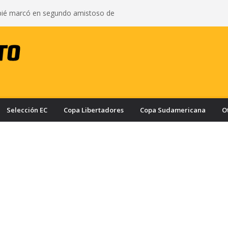
pié marcó en segundo amistoso de
 del Arsenal: vea el gol del ecuatoriano
s oficializa a Enner Valencia como su nuevo
onozca cuánto ganaría el ecuatoriano
rcelona puede quedar eliminado de la Copa
e a haber derrotado a Liga de Portoviejo?
a con nuevo delantero: Ronie Carrillo llegó a
ra fichar por el Bombillo
asifica a los cuartos de final de la Copa Ecuador
a Liga de Portoviejo en polémica partido
Selección EC
Copa Libertadores
Copa Sudamericana
O