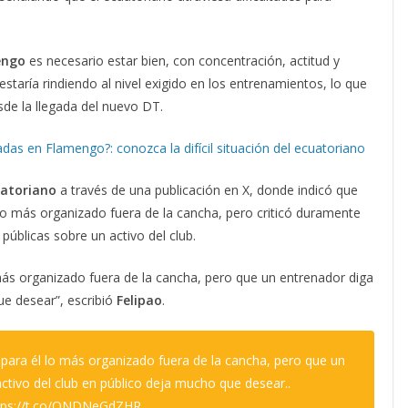
engo
es necesario estar bien, con concentración, actitud y
staría rindiendo al nivel exigido en los entrenamientos, lo que
de la llegada del nuevo DT.
das en Flamengo?: conozca la difícil situación del ecuatoriano
atoriano
a través de una publicación en X, donde indicó que
lo más organizado fuera de la cancha, pero criticó duramente
úblicas sobre un activo del club.
más organizado fuera de la cancha, pero que un entrenador diga
ue desear”, escribió
Felipao
.
ara él lo más organizado fuera de la cancha, pero que un
ctivo del club en público deja mucho que desear..
tps://t.co/QNDNeGdZHR