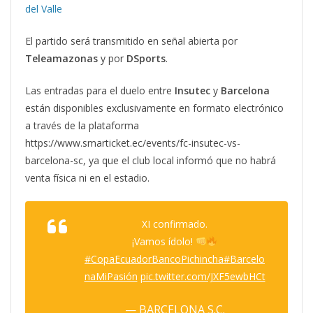
del Valle
El partido será transmitido en señal abierta por
Teleamazonas
y por
DSports
.
Las entradas para el duelo entre
Insutec
y
Barcelona
están disponibles exclusivamente en formato electrónico
a través de la plataforma
https://www.smarticket.ec/events/fc-insutec-vs-
barcelona-sc, ya que el club local informó que no habrá
venta física ni en el estadio.
XI confirmado.
¡Vamos ídolo!
#CopaEcuadorBancoPichincha
#Barcelo
naMiPasión
pic.twitter.com/JXF5ewbHCt
— BARCELONA S.C.