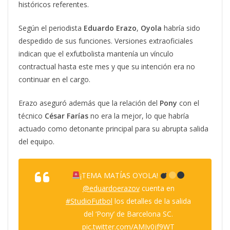
históricos referentes.
Según el periodista
Eduardo Erazo
,
Oyola
habría sido
despedido de sus funciones. Versiones extraoficiales
indican que el exfutbolista mantenía un vínculo
contractual hasta este mes y que su intención era no
continuar en el cargo.
Erazo aseguró además que la relación del
Pony
con el
técnico
César Farías
no era la mejor, lo que habría
actuado como detonante principal para su abrupta salida
del equipo.
¡TEMA MATÍAS OYOLA!
@eduardoerazov
cuenta en
#StudioFutbol
los detalles de la salida
del ‘Pony’ de Barcelona SC.
pic.twitter.com/AMJv0jf9WT