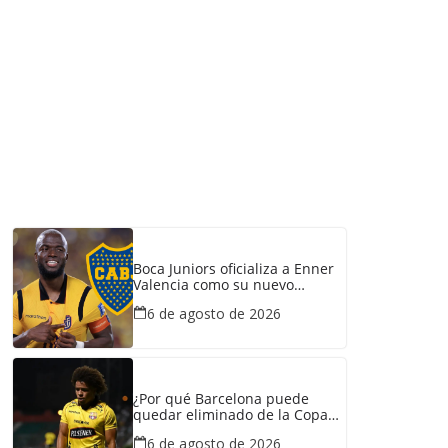
Boca Juniors oficializa a Enner
Valencia como su nuevo
refuerzo: conozca cuánto
6 de agosto de 2026
ganaría el ecuatoriano
¿Por qué Barcelona puede
quedar eliminado de la Copa
Ecuador pese a haber
6 de agosto de 2026
derrotado a Liga de Portoviejo?