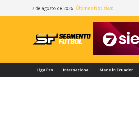
Saltar
Últimas Noticias:
7 de agosto de 2026
al
contenido
Liga Pro
Internacional
Made in Ecuador