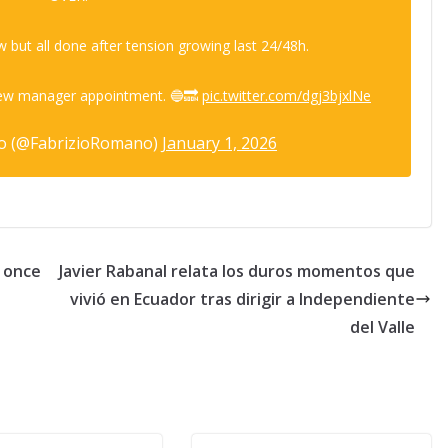
w but all done after tension growing last 24/48h.
 new manager appointment. 🔵🔜
pic.twitter.com/dgj3bjxlNe
o (@FabrizioRomano)
January 1, 2026
l once
Javier Rabanal relata los duros momentos que
vivió en Ecuador tras dirigir a Independiente
del Valle