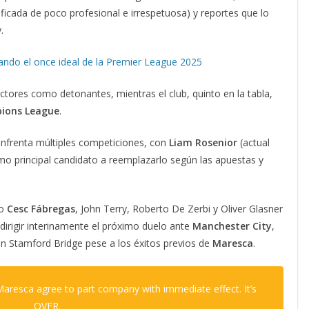
ficada de poco profesional e irrespetuosa) y reportes que lo
.
rando el once ideal de la Premier League 2025
ctores como detonantes, mientras el club, quinto en la tabla,
ions League
.
enfrenta múltiples competiciones, con
Liam Rosenior
(actual
mo principal candidato a reemplazarlo según las apuestas y
mo
Cesc Fábregas
, John Terry, Roberto De Zerbi y Oliver Glasner
dirigir interinamente el próximo duelo ante
Manchester City
,
 en Stamford Bridge pese a los éxitos previos de
Maresca
.
resca agree to part company with immediate effect. It’s
OVER.