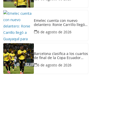
Emelec cuenta con nuevo
delantero: Ronie Carrillo llegó a
Guayaquil para fichar por el
6 de agosto de 2026
Bombillo
Barcelona clasifica a los cuartos
de final de la Copa Ecuador
tras vencer a Liga de Portoviejo
6 de agosto de 2026
en polémica partido