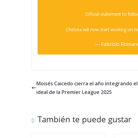
Official statement to follo
Chelsea will now start working on
— Fabrizio Roman
Moisés Caicedo cierra el año integrando e
ideal de la Premier League 2025
También te puede gustar