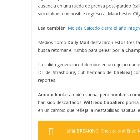
ausencia en una rueda de prensa post-partido (cali
vinculaban a un posible regreso al Manchester City
Lea también
:
Moisés Caicedo cierra el año integ
Medios como
Daily Mail
destacaron estos tres fa
busca retomar el rumbo para pelear por la
Champ
La salida genera incertidumbre en un equipo que 
DT del Strasbourg, club hermano del
Chelsea
) co
reportes.
Andoni
Iraola también suena, pero nombres co
han sido descartados.
Wilfredo Caballero
podría 
en un cambio que refleja la inestabilidad habitual
🚨💣 BREAKING: Chelsea and Enzo Ma