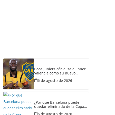
Boca Juniors oficializa a Enner
Valencia como su nuevo
refuerzo: conozca cuánto
6 de agosto de 2026
ganaría el ecuatoriano
¿Por qué Barcelona puede
quedar eliminado de la Copa
Ecuador pese a haber
6 de agosto de 2026
derrotado a Liga de Portoviejo?