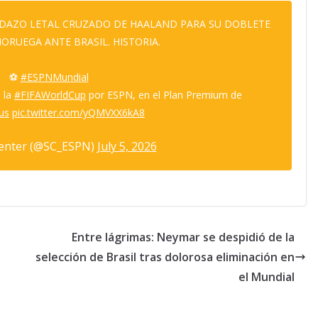
URDAZO LETAL CRUZADO DE HAALAND PARA SU DOBLETE
 NORUEGA ANTE BRASIL. HISTORIA.
⚽
#ESPNMundial
e la
#FIFAWorldCup
por ESPN, en el Plan Premium de
us
pic.twitter.com/yQMVXX6kA8
enter (@SC_ESPN)
July 5, 2026
Entre lágrimas: Neymar se despidió de la
selección de Brasil tras dolorosa eliminación en
el Mundial