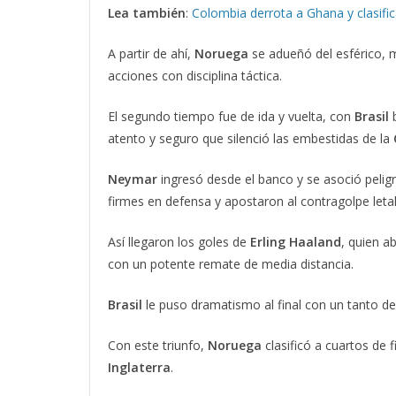
Lea también
:
Colombia derrota a Ghana y clasific
A partir de ahí,
Noruega
se adueñó del esférico, m
acciones con disciplina táctica.
El segundo tiempo fue de ida y vuelta, con
Brasil
b
atento y seguro que silenció las embestidas de la
Neymar
ingresó desde el banco y se asoció pel
firmes en defensa y apostaron al contragolpe letal
Así llegaron los goles de
Erling
Haaland
, quien a
con un potente remate de media distancia.
Brasil
le puso dramatismo al final con un tanto d
Con este triunfo,
Noruega
clasificó a cuartos de 
Inglaterra
.