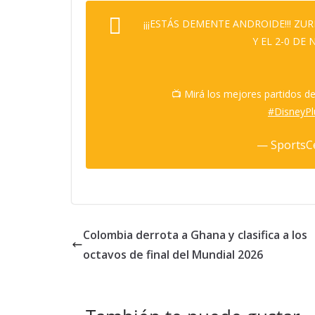
¡¡¡ESTÁS DEMENTE ANDROIDE!!! Z
Y EL 2-0 DE
📺 Mirá los mejores partidos d
#DisneyPl
— SportsC
Colombia derrota a Ghana y clasifica a los
octavos de final del Mundial 2026