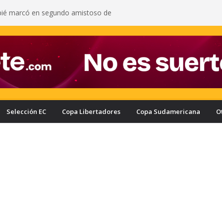
pié marcó en segundo amistoso de
 del Arsenal: vea el gol del ecuatoriano
s oficializa a Enner Valencia como su nuevo
onozca cuánto ganaría el ecuatoriano
rcelona puede quedar eliminado de la Copa
e a haber derrotado a Liga de Portoviejo?
a con nuevo delantero: Ronie Carrillo llegó a
ra fichar por el Bombillo
asifica a los cuartos de final de la Copa Ecuador
a Liga de Portoviejo en polémica partido
Selección EC
Copa Libertadores
Copa Sudamericana
O