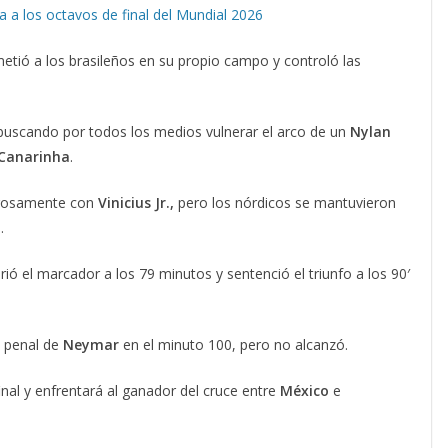
a a los octavos de final del Mundial 2026
etió a los brasileños en su propio campo y controló las
uscando por todos los medios vulnerar el arco de un
Nylan
Canarinha
.
igrosamente con
Vinicius Jr.,
pero los nórdicos se mantuvieron
.
brió el marcador a los 79 minutos y sentenció el triunfo a los 90′
e penal de
Neymar
en el minuto 100, pero no alcanzó.
final y enfrentará al ganador del cruce entre
México
e