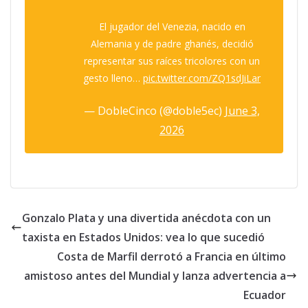
El jugador del Venezia, nacido en
Alemania y de padre ghanés, decidió
representar sus raíces tricolores con un
gesto lleno…
pic.twitter.com/ZQ1sdJiLar
— DobleCinco (@doble5ec)
June 3,
2026
Gonzalo Plata y una divertida anécdota con un
taxista en Estados Unidos: vea lo que sucedió
Costa de Marfil derrotó a Francia en último
amistoso antes del Mundial y lanza advertencia a
Ecuador