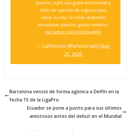
Guerrón, sufre una grave enfermedad y
debe ser operado de urgencia para
salvar su vida. Se están recibiendo
donaciones para los gastos médicos.
pic.twitter.com/YHQi2nwWJN
— LaHistoria (@lahistoriaec)
May
25, 2026
Barcelona venció de forma agónica a Delfín en la
fecha 15 de la LigaPro
Ecuador se pone a punto para sus últimos
amistosos antes del debut en el Mundial