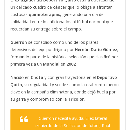
un delicado cuadro de
cáncer
que lo obliga a afrontar
costosas
quimioterapias
, generando una ola de
solidaridad entre los aficionados al fútbol nacional que
recuerdan su entrega sobre el campo.
Guerrón
se consolidó como uno de los pilares
defensivos del equipo dirigido por
Hernán Darío Gómez
,
formando parte de la histórica selección que clasificó por
primera vez a un
Mundial
en
2002
.
Nacido en
Chota
y con gran trayectoria en el
Deportivo
Quito
, su regularidad y solidez como lateral zurdo fueron
clave en la campaña eliminatoria, donde dejó huella por
su garra y compromiso con la
Tricolor
.
Guerrón necesita ayuda. El ex lateral
izquierdo de la Selección de fútbol, Raúl