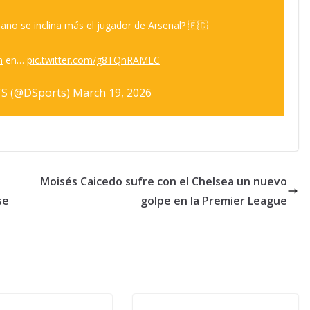
ano se inclina más el jugador de Arsenal? 🇪🇨
n
en…
pic.twitter.com/g8TQnRAMEC
S (@DSports)
March 19, 2026
Moisés Caicedo sufre con el Chelsea un nuevo
se
golpe en la Premier League