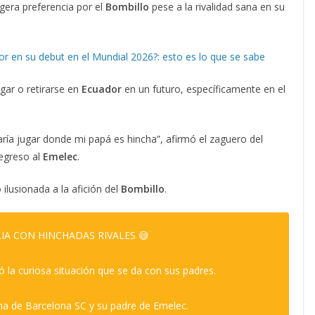
igera preferencia por el
Bombillo
pese a la rivalidad sana en su
r en su debut en el Mundial 2026?: esto es lo que se sabe
ugar o retirarse en
Ecuador
en un futuro, específicamente en el
aría jugar donde mi papá es hincha”, afirmó el zaguero del
regreso al
Emelec
.
ilusionada a la afición del
Bombillo
.
IA CON HINCHADAS RIVALES 😅
 la curiosa situación que se da con sus padres.
a de Barcelona SC y su padre de Emelec.