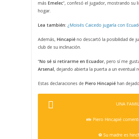
más
Emelec
”, confesó el jugador, mostrando su l
hogar.
Lea también
:
¿Moisés Caicedo jugaría con Ecuado
Además,
Hincapié
no descartó la posibilidad de j
club de su inclinación.
“
No sé si retirarme en Ecuador
, pero sí me gust
Arsenal
, dejando abierta la puerta a un eventual 
Estas declaraciones de
Piero Hincapié
han dejado 
UNA FAMIL
👪 Piero Hincapié comentó
⚽ Su madre es hinch