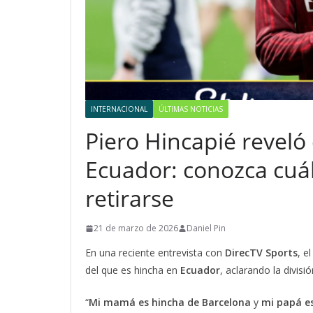
INTERNACIONAL
ÚLTIMAS NOTICIAS
Piero Hincapié reveló
Ecuador: conozca cuál
retirarse
21 de marzo de 2026
Daniel Pin
En una reciente entrevista con
DirecTV Sports
, e
del que es hincha en
Ecuador
, aclarando la divisi
“
Mi mamá es hincha de Barcelona
y
mi papá e