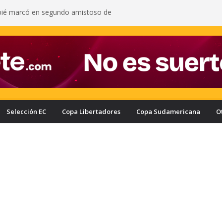
pié marcó en segundo amistoso de
 del Arsenal: vea el gol del ecuatoriano
s oficializa a Enner Valencia como su nuevo
onozca cuánto ganaría el ecuatoriano
rcelona puede quedar eliminado de la Copa
e a haber derrotado a Liga de Portoviejo?
a con nuevo delantero: Ronie Carrillo llegó a
ra fichar por el Bombillo
asifica a los cuartos de final de la Copa Ecuador
a Liga de Portoviejo en polémica partido
Selección EC
Copa Libertadores
Copa Sudamericana
O