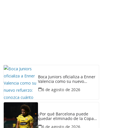
Boca Juniors oficializa a Enner
Valencia como su nuevo
refuerzo: conozca cuánto
6 de agosto de 2026
ganaría el ecuatoriano
¿Por qué Barcelona puede
quedar eliminado de la Copa
Ecuador pese a haber
6 de agosto de 2026
derrotado a Liga de Portoviejo?