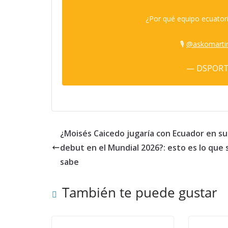
¿Por qué equipo ecuatori
🎙️
@askomarti
— DSPORT
¿Moisés Caicedo jugaría con Ecuador en su
debut en el Mundial 2026?: esto es lo que 
sabe
También te puede gustar