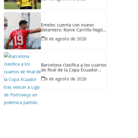
Emelec cuenta con nuevo
delantero: Ronie Carrillo llegó a
Guayaquil para fichar por el
6 de agosto de 2026
Bombillo
Barcelona clasifica a los cuartos
de final de la Copa Ecuador
tras vencer a Liga de Portoviejo
6 de agosto de 2026
en polémica partido