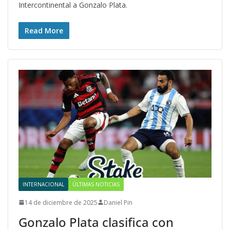
Intercontinental a Gonzalo Plata.
Read More
INTERNACIONAL
ÚLTIMAS NOTICIAS
14 de diciembre de 2025
Daniel Pin
Gonzalo Plata clasifica con