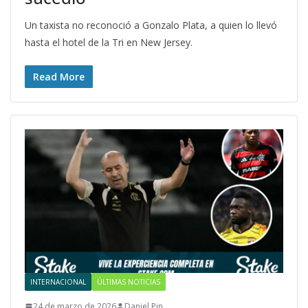
Un taxista no reconoció a Gonzalo Plata, a quien lo llevó
hasta el hotel de la Tri en New Jersey.
Read More
INTERNACIONAL
ÚLTIMAS NOTICIAS
24 de marzo de 2026
Daniel Pin