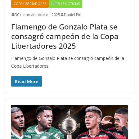
COPA LIBERTADORES
ÚLTIMAS NOTICIAS
30 de noviembre de 2025
Daniel Pin
Flamengo de Gonzalo Plata se
consagró campeón de la Copa
Libertadores 2025
Flamengo de Gonzalo Plata se consagró campeón de la
Copa Libertadores.
Read More