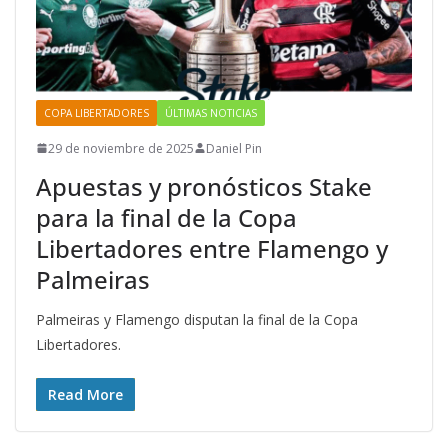
COPA LIBERTADORES
ÚLTIMAS NOTICIAS
29 de noviembre de 2025
Daniel Pin
Apuestas y pronósticos Stake
para la final de la Copa
Libertadores entre Flamengo y
Palmeiras
Palmeiras y Flamengo disputan la final de la Copa
Libertadores.
Read More