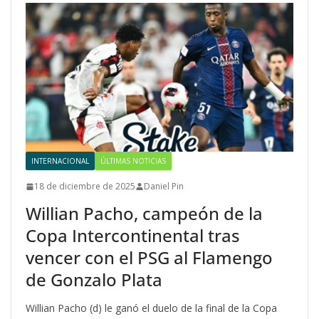
INTERNACIONAL
ÚLTIMAS NOTICIAS
18 de diciembre de 2025
Daniel Pin
Willian Pacho, campeón de la
Copa Intercontinental tras
vencer con el PSG al Flamengo
de Gonzalo Plata
Willian Pacho (d) le ganó el duelo de la final de la Copa