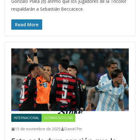
Gonzalo Plata (d) afirmó que los jugadores de la Tricolor
respaldarán a Sebastián Beccacece.
Read More
INTERNACIONAL
ÚLTIMAS NOTICIAS
15 de noviembre de 2025
Daniel Pin