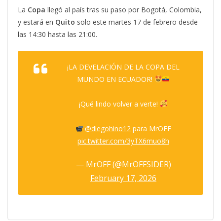
La
Copa
llegó al país tras su paso por Bogotá, Colombia,
y estará en
Quito
solo este martes 17 de febrero desde
las 14:30 hasta las 21:00.
¡LA DEVELACIÓN DE LA COPA DEL
MUNDO EN ECUADOR!
¡Qué lindo volver a verte!
@diegohino12
para MrOFF
pic.twitter.com/3yTX6muo8h
— MrOFF (@MrOFFSIDER)
February 17, 2026