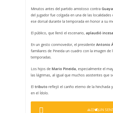
Minutos antes del partido amistoso contra
Guayaq
del jugador fue colgada en una de las localidades d
ese dorsal durante la temporada en honor a su m
El público, que llenó el escenario,
aplaudió ince
En un gesto conmovedor, el presidente
Antonio Á
familiares de Pineida un cuadro con la imagen de 
temporadas.
Los hijos de
Mario Pineida
, especialmente el may
las lágrimas, al igual que muchos asistentes qu
El
tributo
reflejó el cariño eterno de la hinchada y 
en el Ídolo.
🙏🏻🕊️¡UN SEN