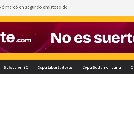
pié marcó en segundo amistoso de
 del Arsenal: vea el gol del ecuatoriano
s oficializa a Enner Valencia como su nuevo
onozca cuánto ganaría el ecuatoriano
rcelona puede quedar eliminado de la Copa
e a haber derrotado a Liga de Portoviejo?
a con nuevo delantero: Ronie Carrillo llegó a
ra fichar por el Bombillo
asifica a los cuartos de final de la Copa Ecuador
a Liga de Portoviejo en polémica partido
Selección EC
Copa Libertadores
Copa Sudamericana
O