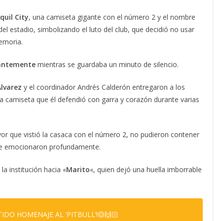
uil City
, una camiseta gigante con el número 2 y el nombre
el estadio, simbolizando el luto del club, que decidió no usar
emoria.
santemente
mientras se guardaba un minuto de silencio.
lvarez
y el coordinador Andrés Calderón entregaron a los
la camiseta que él defendió con garra y corazón durante varias
or que vistió la casaca con el número 2, no pudieron contener
e se emocionaron profundamente.
la institución hacia «
Marito
«, quien dejó una huella imborrable
TIDO HOMENAJE AL ‘PITBULL’!🟡🙌🏻