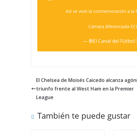
Así se vivió la conmemoración a la 
Cámara diferenciada EC
— ®El Canal del Fútbol
El Chelsea de Moisés Caicedo alcanza agón
triunfo frente al West Ham en la Premier
League
También te puede gustar