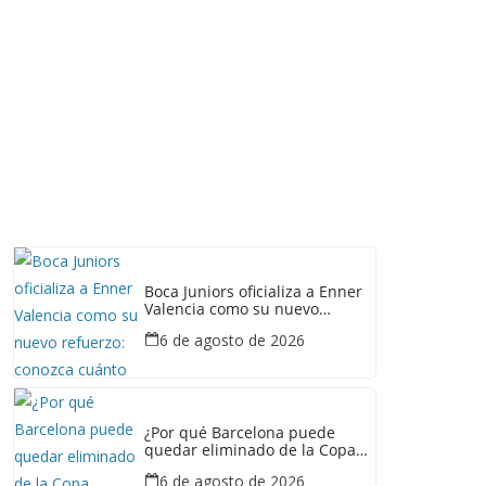
Boca Juniors oficializa a Enner
Valencia como su nuevo
refuerzo: conozca cuánto
6 de agosto de 2026
ganaría el ecuatoriano
¿Por qué Barcelona puede
quedar eliminado de la Copa
Ecuador pese a haber
6 de agosto de 2026
derrotado a Liga de Portoviejo?