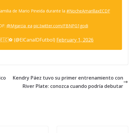
familia de Mario Pineida durante la
#NocheAmarillaxECDF
DF:
@Mgarcia_ea
pic.twitter.com/FBNPG1godi
 🇪🇨⚽ (@ElCanalDFutbol)
February 1, 2026
ico
Kendry Páez tuvo su primer entrenamiento con
River Plate: conozca cuando podría debutar