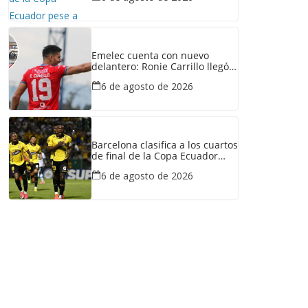
Emelec cuenta con nuevo
delantero: Ronie Carrillo llegó a
Guayaquil para fichar por el
6 de agosto de 2026
Bombillo
Barcelona clasifica a los cuartos
de final de la Copa Ecuador
tras vencer a Liga de Portoviejo
6 de agosto de 2026
en polémica partido