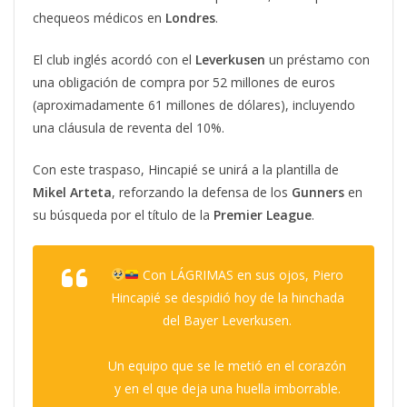
chequeos médicos en
Londres
.
El club inglés acordó con el
Leverkusen
un préstamo con
una obligación de compra por 52 millones de euros
(aproximadamente 61 millones de dólares), incluyendo
una cláusula de reventa del 10%.
Con este traspaso, Hincapié se unirá a la plantilla de
Mikel Arteta
, reforzando la defensa de los
Gunners
en
su búsqueda por el título de la
Premier League
.
Con LÁGRIMAS en sus ojos, Piero
Hincapié se despidió hoy de la hinchada
del Bayer Leverkusen.
Un equipo que se le metió en el corazón
y en el que deja una huella imborrable.