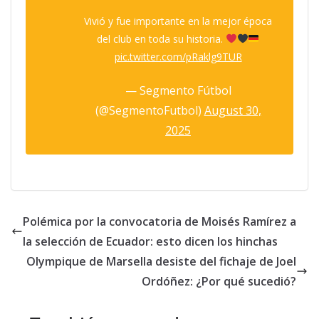
Vivió y fue importante en la mejor época
del club en toda su historia.
pic.twitter.com/pRaklg9TUR
— Segmento Fútbol
(@SegmentoFutbol)
August 30,
2025
Polémica por la convocatoria de Moisés Ramírez a
la selección de Ecuador: esto dicen los hinchas
Olympique de Marsella desiste del fichaje de Joel
Ordóñez: ¿Por qué sucedió?