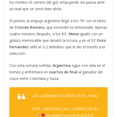
los medios el camino del gol, empujando sin pausa ante
un rival que se cerró bien atrás.
El premio al empuje argentino llegó a los 79′ con el tanto
de
Cristian
Romero
, que encendió la remontada. Apenas
cuatro minutos después, a los 83′,
Messi
igualó con un
golazo memorable que desató la locura, y en el 93′
Enzo
Fernández
selló el 3-2 definitivo que le dio el triunfo a la
selección.
Con esta victoria sufrida,
Argentina
sigue con vida en el
torneo y enfrentará en
cuartos de final
al ganador del
cruce entre Colombia y Suiza.
LAS LÁGRIMAS DE MESSI EN EL FINAL.
UFFF, IMPOSIBLE NO LLORAR CON ÉL.
pic.twitter.com/M4CzloqTc5