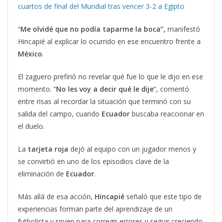
cuartos de final del Mundial tras vencer 3-2 a Egipto
“
Me olvidé que no podía taparme la boca”,
manifestó
Hincapié al explicar lo ocurrido en ese encuentro frente a
México
.
El zaguero prefirió no revelar qué fue lo que le dijo en ese
momento. “
No les voy a decir qué le dije
”, comentó
entre risas al recordar la situación que terminó con su
salida del campo, cuando
Ecuador
buscaba reaccionar en
el duelo.
La
tarjeta roja
dejó al equipo con un jugador menos y
se convirtió en uno de los episodios clave de la
eliminación de
Ecuador
.
Más allá de esa acción,
Hincapié
señaló que este tipo de
experiencias forman parte del aprendizaje de un
futbolista y sirven para corregir errores y seguir creciendo