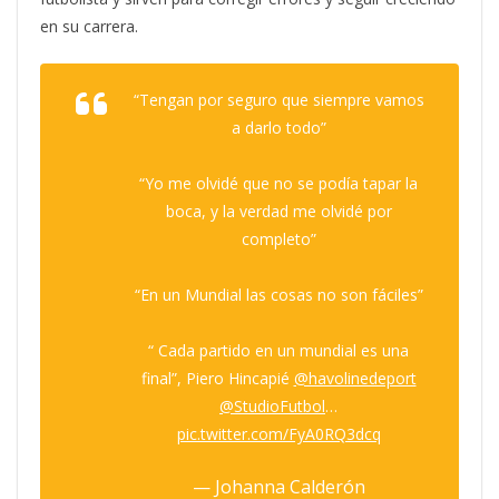
en su carrera.
“Tengan por seguro que siempre vamos
a darlo todo”
“Yo me olvidé que no se podía tapar la
boca, y la verdad me olvidé por
completo”
“En un Mundial las cosas no son fáciles”
“ Cada partido en un mundial es una
final”, Piero Hincapié
@havolinedeport
@StudioFutbol
…
pic.twitter.com/FyA0RQ3dcq
— Johanna Calderón