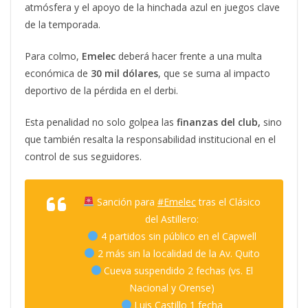
atmósfera y el apoyo de la hinchada azul en juegos clave
de la temporada.
Para colmo,
Emelec
deberá hacer frente a una multa
económica de
30 mil dólares
, que se suma al impacto
deportivo de la pérdida en el derbi.
Esta penalidad no solo golpea las
finanzas del club,
sino
que también resalta la responsabilidad institucional en el
control de sus seguidores.
Sanción para
#Emelec
tras el Clásico
del Astillero:
4 partidos sin público en el Capwell
2 más sin la localidad de la Av. Quito
Cueva suspendido 2 fechas (vs. El
Nacional y Orense)
Luis Castillo 1 fecha