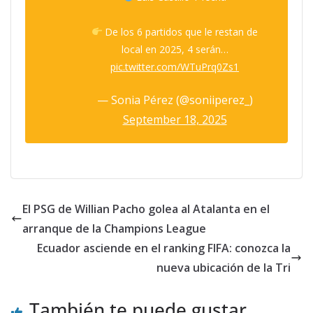
De los 6 partidos que le restan de
local en 2025, 4 serán…
pic.twitter.com/WTuPrq0Zs1
— Sonia Pérez (@soniiperez_)
September 18, 2025
El PSG de Willian Pacho golea al Atalanta en el
arranque de la Champions League
Ecuador asciende en el ranking FIFA: conozca la
nueva ubicación de la Tri
También te puede gustar