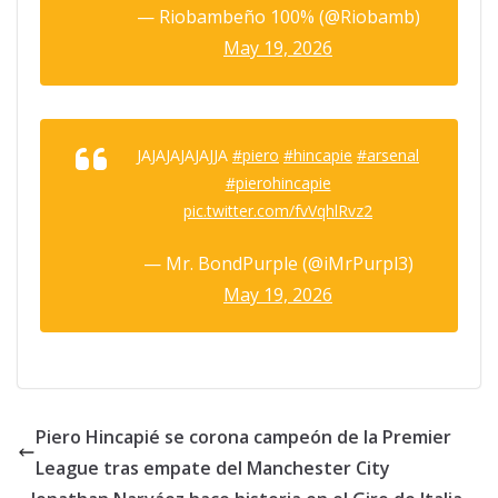
— Riobambeño 100% (@Riobamb)
May 19, 2026
JAJAJAJAJAJJA
#piero
#hincapie
#arsenal
#pierohincapie
pic.twitter.com/fvVqhlRvz2
— Mr. BondPurple (@iMrPurpl3)
May 19, 2026
Piero Hincapié se corona campeón de la Premier
League tras empate del Manchester City