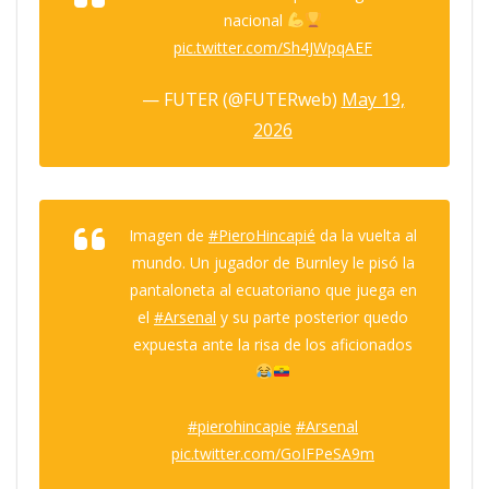
nacional
pic.twitter.com/Sh4JWpqAEF
— FUTER (@FUTERweb)
May 19,
2026
Imagen de
#PieroHincapié
da la vuelta al
mundo. Un jugador de Burnley le pisó la
pantaloneta al ecuatoriano que juega en
el
#Arsenal
y su parte posterior quedo
expuesta ante la risa de los aficionados
#pierohincapie
#Arsenal
pic.twitter.com/GoIFPeSA9m