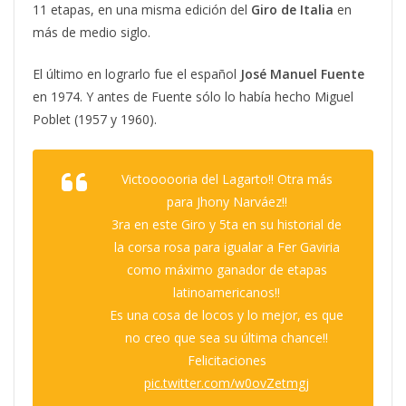
11 etapas, en una misma edición del
Giro de Italia
en
más de medio siglo.
El último en lograrlo fue el español
José Manuel Fuente
en 1974. Y antes de Fuente sólo lo había hecho Miguel
Poblet (1957 y 1960).
Victoooooria del Lagarto!! Otra más
para Jhony Narváez!!
3ra en este Giro y 5ta en su historial de
la corsa rosa para igualar a Fer Gaviria
como máximo ganador de etapas
latinoamericanos!!
Es una cosa de locos y lo mejor, es que
no creo que sea su última chance!!
Felicitaciones
pic.twitter.com/w0ovZetmgj