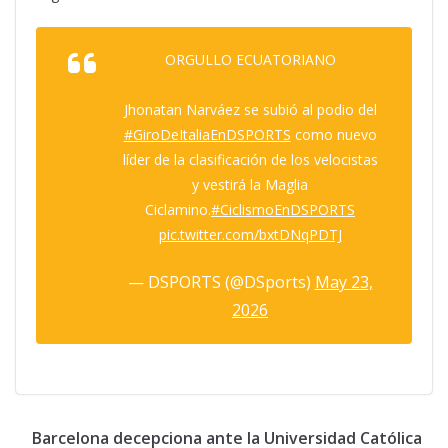
ORGULLO ECUATORIANO
Jhonatan Narváez se subió al podio del
#GiroDeItaliaEnDSPORTS
como nuevo
líder de la clasificación de los velocistas
y vestirá la Maglia
Ciclamino.
#CiclismoEnDSPORTS
pic.twitter.com/bxtDNqPDTJ
— DSPORTS (@DSports)
May 23,
2026
Barcelona decepciona ante la Universidad Católica