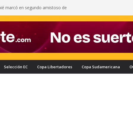
pié marcó en segundo amistoso de
 del Arsenal: vea el gol del ecuatoriano
s oficializa a Enner Valencia como su nuevo
onozca cuánto ganaría el ecuatoriano
rcelona puede quedar eliminado de la Copa
e a haber derrotado a Liga de Portoviejo?
a con nuevo delantero: Ronie Carrillo llegó a
ra fichar por el Bombillo
asifica a los cuartos de final de la Copa Ecuador
a Liga de Portoviejo en polémica partido
Selección EC
Copa Libertadores
Copa Sudamericana
O