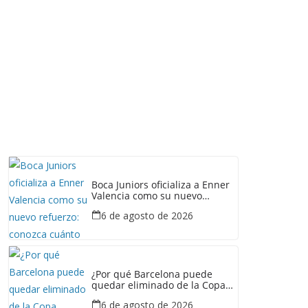
Boca Juniors oficializa a Enner
Valencia como su nuevo
refuerzo: conozca cuánto
6 de agosto de 2026
ganaría el ecuatoriano
¿Por qué Barcelona puede
quedar eliminado de la Copa
Ecuador pese a haber
6 de agosto de 2026
derrotado a Liga de Portoviejo?