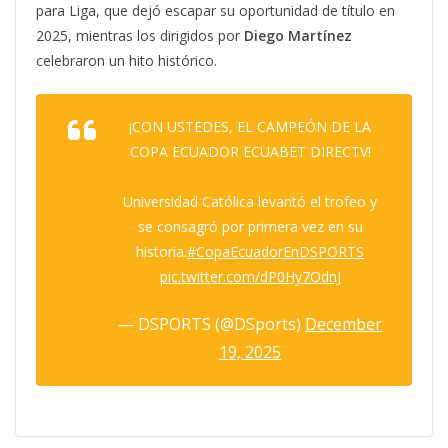
para Liga, que dejó escapar su oportunidad de título en
2025, mientras los dirigidos por
Diego
Martínez
celebraron un hito histórico.
¡CON USTEDES, EL CAMPEÓN DE LA
COPA ECUADOR ECUABET DIRECTV!
Universidad Católica levantó el trofeo y
se consagró por primera vez en su
historia.
#CopaEcuadorEnDSPORTS
pic.twitter.com/dP0Hy7OdnJ
— DSPORTS (@DSports)
December
19, 2025