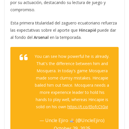
por su actuación, destacando su lectura de juego y
compromiso.
Esta primera titularidad del zaguero ecuatoriano refuerza
las expectativas sobre el aporte que
Hincapié
puede dar
al fondo del
Arsenal
en la temporada.
You can see how powerful he is already.
That's the difference between him and
Mosquera. In today's game Mosquera
made some clumsy mistakes. Hincapie
bailed him out twice. Mosquera needs a
more experience leader to hold his
hands to play well, whereas Hincapie is
solid on his own
https://t.co/ElofcCtGvi
— Uncle Ejiro
(@UncleEjiro)
October 29, 2025