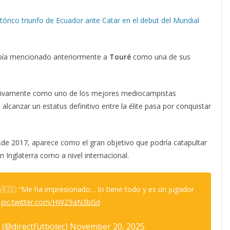
stórico triunfo de Ecuador ante Catar en el debut del Mundial
ía mencionado anteriormente a
Touré
como una de sus
esivamente como uno de los mejores mediocampistas
alcanzar un estatus definitivo entre la élite pasa por conquistar
esde 2017, aparece como el gran objetivo que podría catapultar
 Inglaterra como a nivel internacional.
🇪🇨: “Me ha impresionado… lo tiene todo y es un jugador
”
pic.twitter.com/HWZ9aN3bGd
@directfutbolec)
November 20, 2025