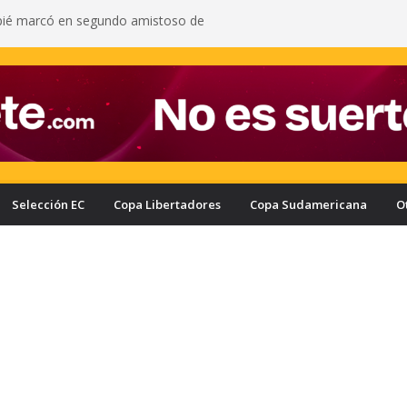
pié marcó en segundo amistoso de
 del Arsenal: vea el gol del ecuatoriano
s oficializa a Enner Valencia como su nuevo
onozca cuánto ganaría el ecuatoriano
rcelona puede quedar eliminado de la Copa
e a haber derrotado a Liga de Portoviejo?
a con nuevo delantero: Ronie Carrillo llegó a
ra fichar por el Bombillo
asifica a los cuartos de final de la Copa Ecuador
a Liga de Portoviejo en polémica partido
Selección EC
Copa Libertadores
Copa Sudamericana
O