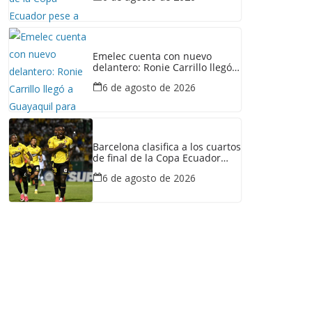
Emelec cuenta con nuevo
delantero: Ronie Carrillo llegó a
Guayaquil para fichar por el
6 de agosto de 2026
Bombillo
Barcelona clasifica a los cuartos
de final de la Copa Ecuador
tras vencer a Liga de Portoviejo
6 de agosto de 2026
en polémica partido