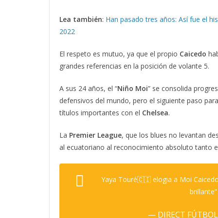
Lea también
:
Han pasado tres años: Así fue el hi
2022
El respeto es mutuo, ya que el propio
Caicedo
hab
grandes referencias en la posición de volante 5.
A sus 24 años, el “
Niño Moi
” se consolida progr
defensivos del mundo, pero el siguiente paso para 
títulos importantes con el
Chelsea
.
La
Premier League
, que los blues no levantan d
al ecuatoriano al reconocimiento absoluto tanto en
Yaya Touré🇨🇮 elogia a Moi Caicedo
brillante
— DIRECT FÚTBOL (