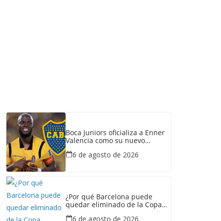
Boca Juniors oficializa a Enner
Valencia como su nuevo
refuerzo: conozca cuánto
6 de agosto de 2026
ganaría el ecuatoriano
¿Por qué Barcelona puede
quedar eliminado de la Copa
Ecuador pese a haber
6 de agosto de 2026
derrotado a Liga de Portoviejo?