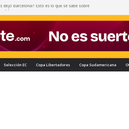
as dejó Barcelona?: Esto es lo que se sabe sobre
 salida
iñán y una fuerte entrada a Yann Bisseck: vea la
ometió el ecuatoriano
l motivo por el que Enner Valencia no regresaría a
e Liga de Quito y Delfín terminó mal: a Juan
 le echaron gas lacrimógeno
escató un empate sufrido ante Leones en la
Selección EC
Copa Libertadores
Copa Sudamericana
O