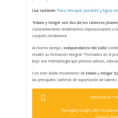
Lea también
:
Piero Hincapié, presente y figura en
“
Edwin y Holger son dos de los talentos jóve
constantemente rendimientos impresionantes a nive
conjunto londinense.
Al mismo tiempo,
Independiente del Valle
confir
resaltó su formación integral: “Formados en el p
bajo una metodología que prioriza valores, educa
Con este doble movimiento de
Edwin
y
Holger Q
las principales canteras de exportación de talent
Welcome to The 
The highly sought-after Ecuadori
Gunners from 