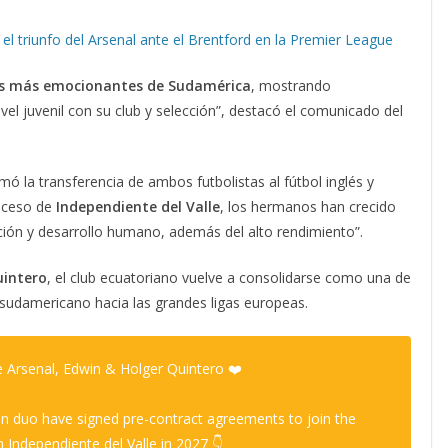
 el triunfo del Arsenal ante el Brentford en la Premier League
nes más emocionantes de Sudamérica
, mostrando
l juvenil con su club y selección”, destacó el comunicado del
mó la transferencia de ambos futbolistas al fútbol inglés y
roceso de
Independiente del Valle
, los hermanos han crecido
ción y desarrollo humano, además del alto rendimiento”.
uintero
, el club ecuatoriano vuelve a consolidarse como una de
o sudamericano hacia las grandes ligas europeas.
Arsenal, Edwin & Holger Quintero ❤️
an duo have signed pre-contract agreements to join the
Independiente del Valle in 2027 👇