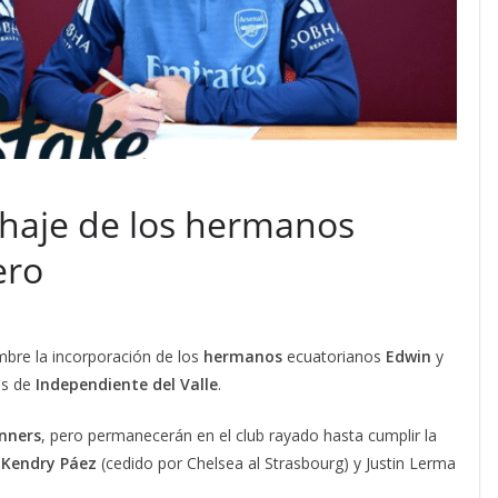
fichaje de los hermanos
ero
embre la incorporación de los
hermanos
ecuatorianos
Edwin
y
es de
Independiente del Valle
.
nners
, pero permanecerán en el club rayado hasta cumplir la
e
Kendry Páez
(cedido por Chelsea al Strasbourg) y Justin Lerma