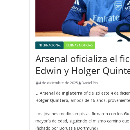
INTERNACIONAL
ÚLTIMAS NOTICIAS
Arsenal oficializa el 
Edwin y Holger Quint
4 de diciembre de 2025
Daniel Pin
El
Arsenal
de
Inglaterra
oficializó este 4 de dici
Holger Quintero
, ambos de 16 años, provenient
Los jóvenes mediocampistas firmaron con los
Gu
mayoría de edad, siguiendo el mismo camino qu
(fichado por Borussia Dortmund).