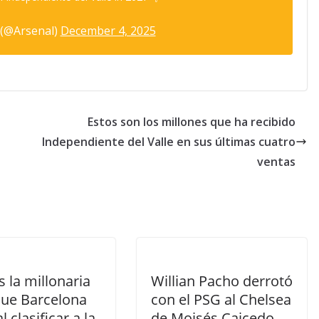
 (@Arsenal)
December 4, 2025
Estos son los millones que ha recibido
Independiente del Valle en sus últimas cuatro
ventas
s la millonaria
Willian Pacho derrotó
que Barcelona
con el PSG al Chelsea
l clasificar a la
de Moisés Caicedo