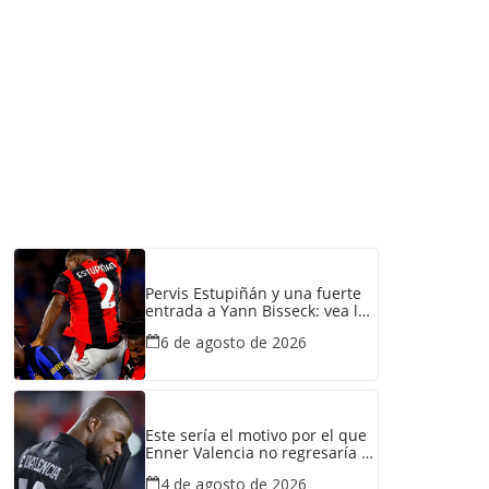
Pervis Estupiñán y una fuerte
entrada a Yann Bisseck: vea la
falta que cometió el
6 de agosto de 2026
ecuatoriano
Este sería el motivo por el que
Enner Valencia no regresaría a
Emelec
4 de agosto de 2026